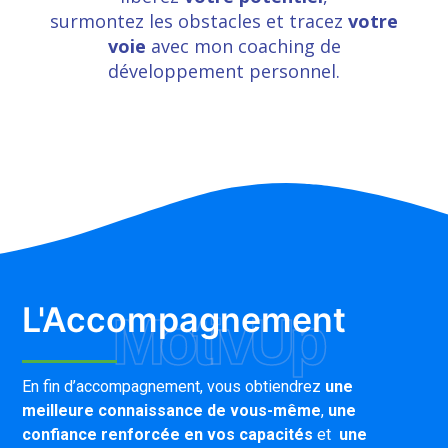
surmontez les obstacles et tracez
votre
voie
avec mon coaching de
développement personnel.
L'Accompagnement
MotivUp
En fin d’accompagnement, vous obtiendrez
une
meilleure connaissance de vous-même
,
une
confiance renforcée en vos capacités
et
une