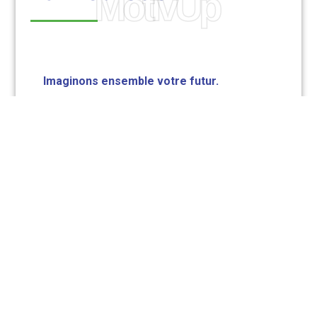
MotivUp
Imaginons ensemble votre futur.
Formée à l’écoute et au questionnement, j’ouvre
les perspectives, trouve les leviers pour
débloquer et dépasser les peurs.
Je vous accompagne avec bienveillance avec
mes méthodes
axées sur les solutions et
orientées vers l’action
.
Mon engagement va au-delà des mots; vous
repartirez avec des
outils
concrets
et
personnalisés
, prêt à
entreprendre
votre voyage vers une vie
épanouissante
et
équilibrée.